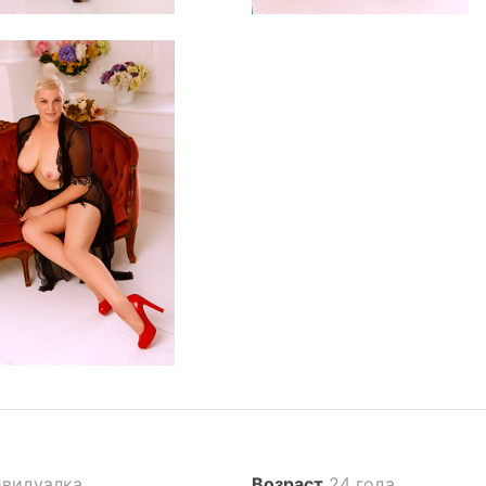
видуалка
Возраст
24 года